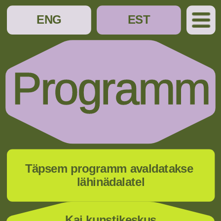
ENG
EST
Programm
Täpsem programm avaldatakse 
lähinädalatel
Kai kunstikeskus