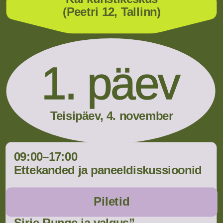
(Peetri 12, Tallinn)
1. päev
Teisipäev, 4. november
09:00–17:00
Ettekanded ja paneeldiskussioonid
17:00–17:30
Piletid
Ringkäik näitusel “Hapral pinnasel: 